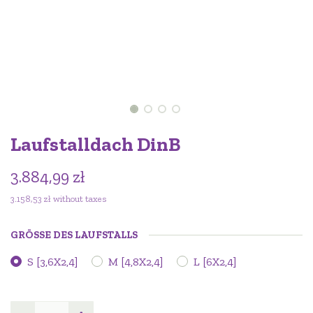
Laufstalldach DinB
3.884,99
zł
3.158,53
zł
without taxes
GRÖSSE DES LAUFSTALLS
S [3,6X2,4]
M [4,8X2,4]
L [6X2,4]