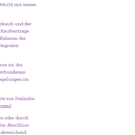
66274 mit einem
erkaufs und der
 Kaufverträge
m Rahmen der
tegralen
on ist, die
 verbundenen
Regelungen im
itz von Stalmika
ngen/
.
rm oder durch
Der Abschluss
n abweichend