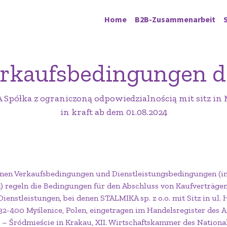
Home
B2B-Zusammenarbeit
rkaufsbedingungen de
Spółka z ograniczoną odpowiedzialnością mit sitz in 
in kraft ab dem 01.08.2024
einen Verkaufsbedingungen und Dienstleistungsbedingungen (i
) regeln die Bedingungen für den Abschluss von Kaufverträgen
ienstleistungen, bei denen STALMIKA sp. z o.o. mit Sitz in ul.
 32-400 Myślenice, Polen, eingetragen im Handelsregister des 
– Śródmieście in Krakau, XII. Wirtschaftskammer des Nationa