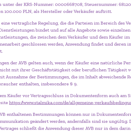
rs unter der KRS-Nummer: 0000668708, Steuernummer: 68120
 100.000 PLN, als Hersteller oder Verkäufer auftritt.
d eine vertragliche Regelung, die die Parteien im Bereich des V
ienstleistungen bindet und auf alle Angebote sowie einzelnen
nstleistungen, die zwischen dem Verkäufer und dem Käufer i
enarbeit geschlossen werden, Anwendung findet und deren in
t.
gen der AVB gelten auch, wenn der Käufer eine natürliche Pers
icht mit ihrer Geschäftstätigkeit oder beruflichen Tätigkeit
mit Ausnahme der Bestimmungen, die im Inhalt abweichende 
braucher enthalten, insbesondere § 9.
 dem Käufer vor Vertragsschluss in Dokumentenform auch am S
bsite
https://www.stalmika.com/de/allgemeine-verkaufsbedingu
n AVB enthaltenen Bestimmungen können nur in Dokumentenfo
mmunikation geändert werden, andernfalls sind sie ungültig. 
Vertrages schließt die Anwendung dieser AVB nur in dem dari