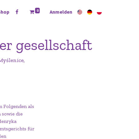
0
Shop
Anmelden
r gesellschaft
Myślenice,
m Folgenden als
 sowie die
 Henryka
Amtsgerichts für
len