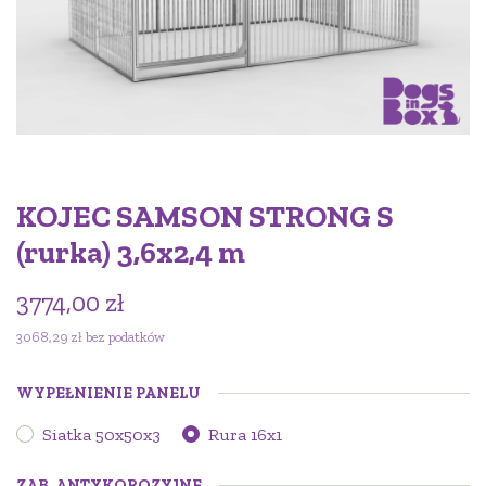
KOJEC SAMSON STRONG S
(rurka) 3,6x2,4 m
3774,00
zł
3068,29
zł
bez podatków
WYPEŁNIENIE PANELU
Siatka 50x50x3
Rura 16x1
ZAB. ANTYKOROZYJNE