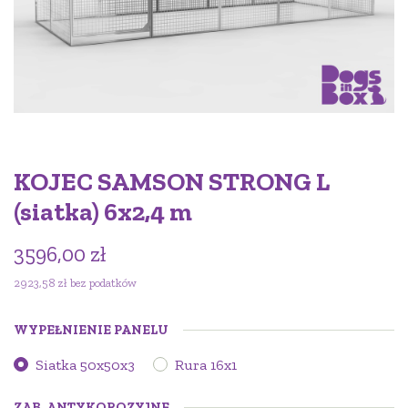
KOJEC SAMSON STRONG L
(siatka) 6x2,4 m
3596,00
zł
2923,58
zł
bez podatków
WYPEŁNIENIE PANELU
Siatka 50x50x3
Rura 16x1
ZAB. ANTYKOROZYJNE